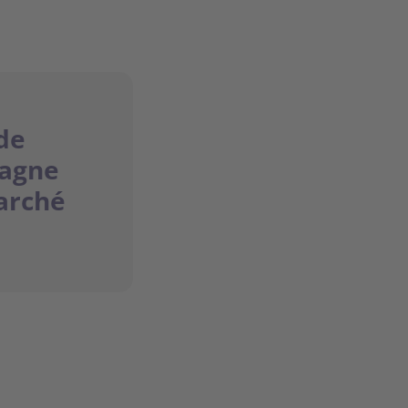
de
gagne
arché