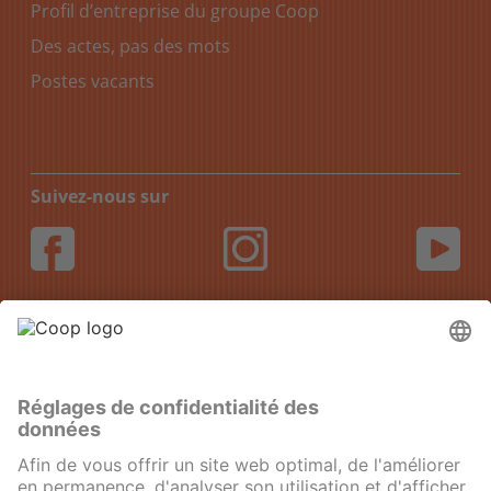
Profil d’entreprise du groupe Coop
Des actes, pas des mots
Postes vacants
Suivez-nous sur
DE
FR
IT
EN