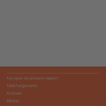
Nos valeurs
Découvrez les valeurs fondamentales du groupe Coop:
nos engagements, nos facteurs de différenciation et nos
priorités.
A propos du présent rapport
Téléchargements
Archives
Médias